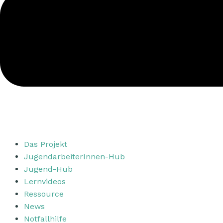
Das Projekt
JugendarbeiterInnen-Hub
Jugend-Hub
Lernvideos
Ressource
News
Notfallhilfe