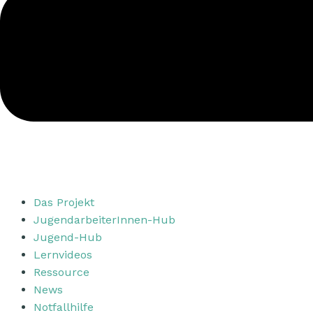
Das Projekt
JugendarbeiterInnen-Hub
Jugend-Hub
Lernvideos
Ressource
News
Notfallhilfe