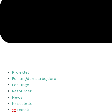
Projektet
For ungdomsarbejdere
For unge
Resourcer
News
Krisestøtte
Dansk