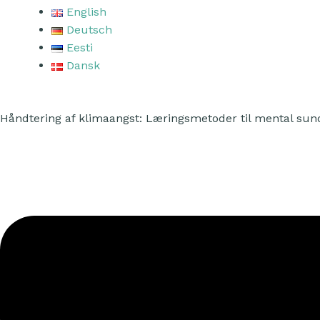
English
Deutsch
Eesti
Dansk
Håndtering af klimaangst: Læringsmetoder til mental su