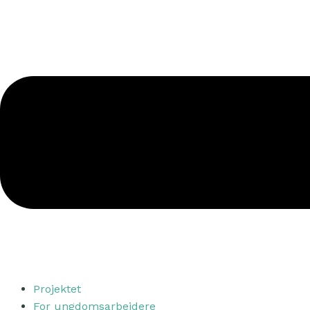
Projektet
For ungdomsarbejdere