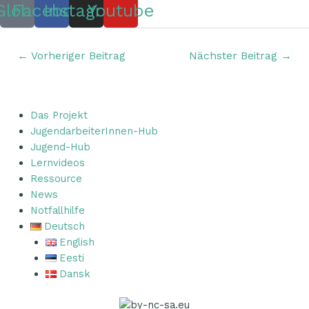
Globe
Facebook
Instagram
Youtube
←
Vorheriger Beitrag
Nächster Beitrag
→
Das Projekt
JugendarbeiterInnen-Hub
Jugend-Hub
Lernvideos
Ressource
News
Notfallhilfe
Deutsch
English
Eesti
Dansk