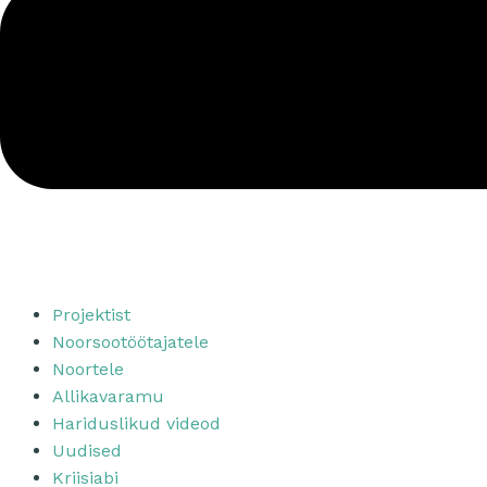
Projektist
Noorsootöötajatele
Noortele
Allikavaramu
Hariduslikud videod
Uudised
Kriisiabi