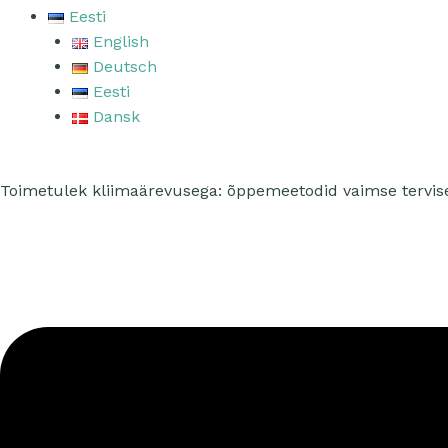
Eesti
English
Deutsch
Eesti
Dansk
Toimetulek kliimaärevusega: õppemeetodid vaimse tervis